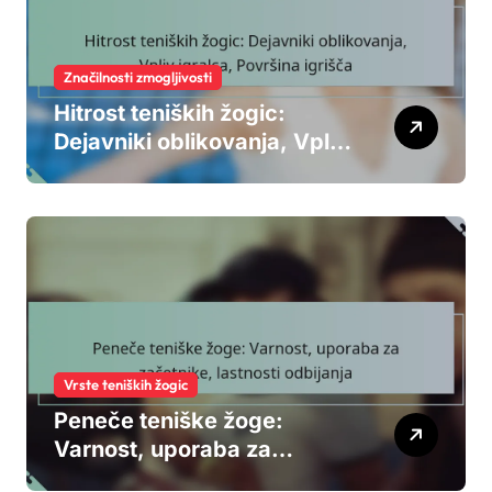
Značilnosti zmogljivosti
Hitrost teniških žogic:
Dejavniki oblikovanja, Vpliv
igralca, Površina igrišča
Vrste teniških žogic
Peneče teniške žoge:
Varnost, uporaba za
začetnike, lastnosti