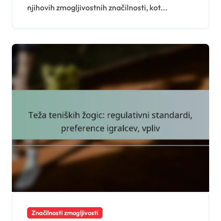
njihovih zmogljivostnih značilnosti, kot...
Značilnosti zmogljivosti