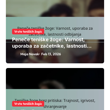
Vrste teniških žogic
Peneče teniške žoge: Varnost,
uporaba za začetnike, lastnosti
odbijanja
Maja Novak
Feb 13, 2026
Vrste teniških žogic