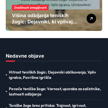
Značilnosti zmogljivosti
Višina odbijanja teniških
žogic: Dejavniki, ki vplivajo
na odbijanje, Vpliv igralca,
Učinkovitost
Nedavne objave
Hitrost teniških žogic: Dejavniki oblikovanja, Vpliv
igralca, Površina igrišča
Peneče teniške žoge: Varnost, uporaba za začetnike,
lastnosti odbijanja
Teniške žoge brez pritiska: Trajnost, igrivost,