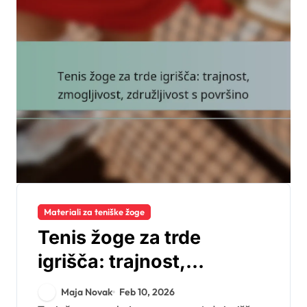
Materiali za teniške žoge
Tenis žoge za trde
igrišča: trajnost,
zmogljivost, združljivost
Maja Novak
Feb 10, 2026