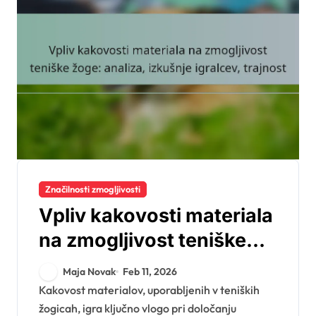
Značilnosti zmogljivosti
Vpliv kakovosti materiala
na zmogljivost teniške
žoge: analiza, izkušnje
Maja Novak
Feb 11, 2026
igralcev, trajnost
Kakovost materialov, uporabljenih v teniških
žogicah, igra ključno vlogo pri določanju