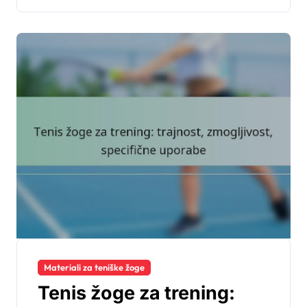
Materiali za teniške žoge
Tenis žoge za trening: