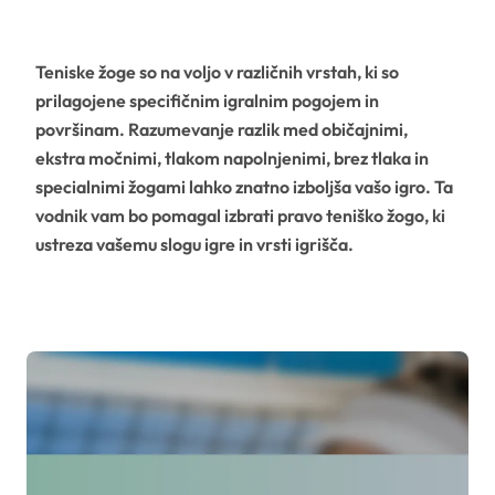
Teniske žoge so na voljo v različnih vrstah, ki so
prilagojene specifičnim igralnim pogojem in
površinam. Razumevanje razlik med običajnimi,
ekstra močnimi, tlakom napolnjenimi, brez tlaka in
specialnimi žogami lahko znatno izboljša vašo igro. Ta
vodnik vam bo pomagal izbrati pravo teniško žogo, ki
ustreza vašemu slogu igre in vrsti igrišča.