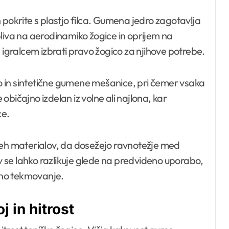
 pokrite s plastjo filca. Gumena jedro zagotavlja
pliva na aerodinamiko žogice in oprijem na
gralcem izbrati pravo žogico za njihove potrebe.
 in sintetične gumene mešanice, pri čemer vsaka
e običajno izdelan iz volne ali najlona, kar
ce.
teh materialov, da dosežejo ravnotežje med
ov se lahko razlikuje glede na predvideno uporabo,
alno tekmovanje.
 in hitrost