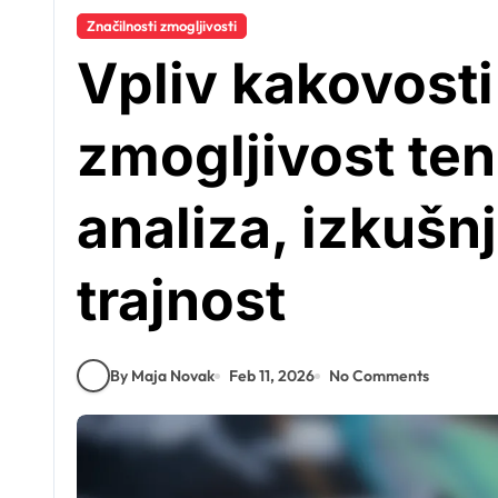
Značilnosti zmogljivosti
Vpliv kakovosti
zmogljivost ten
analiza, izkušnj
trajnost
By Maja Novak
Feb 11, 2026
No Comments