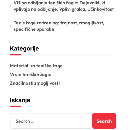
Višina odbijanja teniških žogic: Dejavniki, ki
vplivajo na odbijanje, Vpliv igralca, Učinkovitost
Tenis žoge za trening: trajnost, zmogljivost,
specifične uporabe
Kategorije
Materiali za teniške žoge
Vrste teniških žogic
Značilnosti zmogljivosti
Iskanje
S
e
a