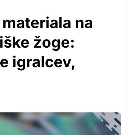
 materiala na
iške žoge:
e igralcev,