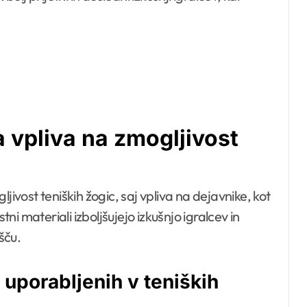
 vpliva na zmogljivost
ost teniških žogic, saj vpliva na dejavnike, kot
tni materiali izboljšujejo izkušnjo igralcev in
išču.
 uporabljenih v teniških