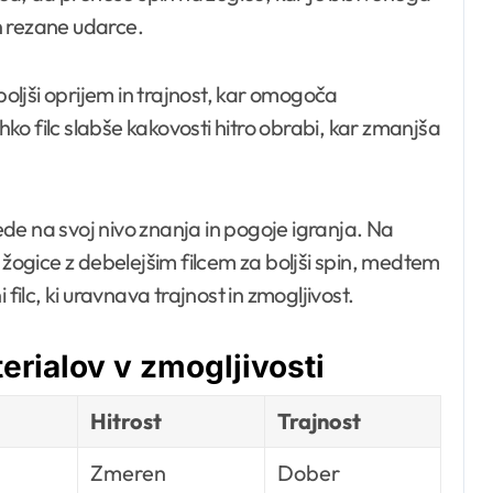
n rezane udarce.
boljši oprijem in trajnost, kar omogoča
o filc slabše kakovosti hitro obrabi, kar zmanjša
lede na svoj nivo znanja in pogoje igranja. Na
 žogice z debelejšim filcem za boljši spin, medtem
filc, ki uravnava trajnost in zmogljivost.
erialov v zmogljivosti
Hitrost
Trajnost
Zmeren
Dober