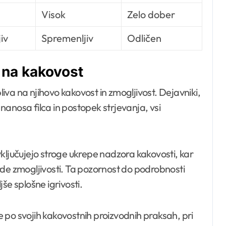
Visok
Zelo dober
iv
Spremenljiv
Odličen
 na kakovost
a na njihovo kakovost in zmogljivost. Dejavniki,
anosa filca in postopek strjevanja, vsi
ključujejo stroge ukrepe nadzora kakovosti, kar
rde zmogljivosti. Ta pozornost do podrobnosti
še splošne igrivosti.
 po svojih kakovostnih proizvodnih praksah, pri