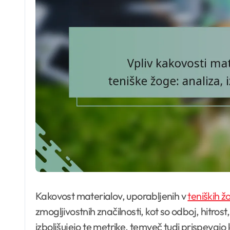
Kakovost materialov, uporabljenih v
teniških ž
zmogljivostnih značilnosti, kot so odboj, hitrost
izboljšujejo te metrike, temveč tudi prispevajo k 