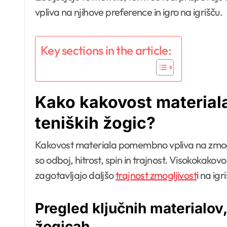
vpliva na njihove preference in igro na igrišču.
Key sections in the article:
Kako kakovost materiala
teniških žogic?
Kakovost materiala pomembno vpliva na zmogljiv
so odboj, hitrost, spin in trajnost. Visokokakovos
zagotavljajo daljšo
trajnost zmogljivost
i na igr
Pregled ključnih materialov,
žogicah