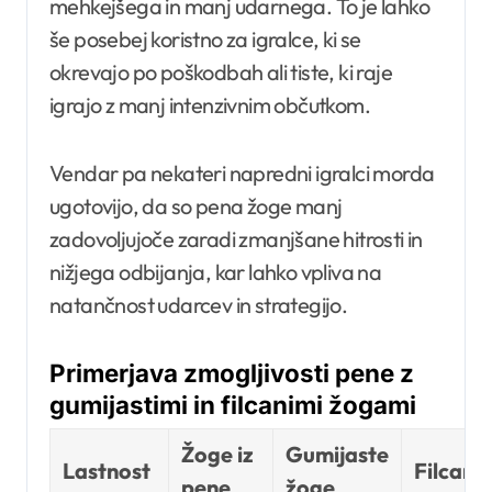
mehkejšega in manj udarnega. To je lahko
še posebej koristno za igralce, ki se
okrevajo po poškodbah ali tiste, ki raje
igrajo z manj intenzivnim občutkom.
Vendar pa nekateri napredni igralci morda
ugotovijo, da so pena žoge manj
zadovoljujoče zaradi zmanjšane hitrosti in
nižjega odbijanja, kar lahko vpliva na
natančnost udarcev in strategijo.
Primerjava zmogljivosti pene z
gumijastimi in filcanimi žogami
Žoge iz
Gumijaste
Lastnost
Filcane
pene
žoge