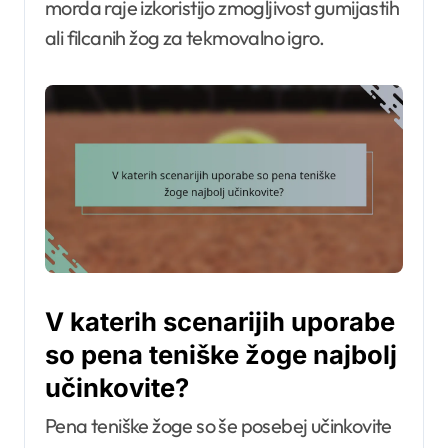
morda raje izkoristijo zmogljivost gumijastih
ali filcanih žog za tekmovalno igro.
V katerih scenarijih uporabe
so pena teniške žoge najbolj
učinkovite?
Pena teniške žoge so še posebej učinkovite