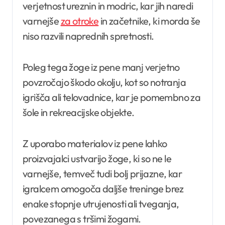
verjetnost ureznin in modric, kar jih naredi
varnejše
za otroke
in začetnike, ki morda še
niso razvili naprednih spretnosti.
Poleg tega žoge iz pene manj verjetno
povzročajo škodo okolju, kot so notranja
igrišča ali telovadnice, kar je pomembno za
šole in rekreacijske objekte.
Z uporabo materialov iz pene lahko
proizvajalci ustvarijo žoge, ki so ne le
varnejše, temveč tudi bolj prijazne, kar
igralcem omogoča daljše treninge brez
enake stopnje utrujenosti ali tveganja,
povezanega s tršimi žogami.