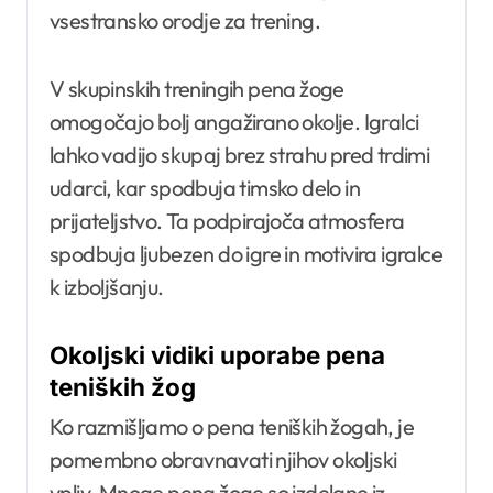
vsestransko orodje za trening.
V skupinskih treningih pena žoge
omogočajo bolj angažirano okolje. Igralci
lahko vadijo skupaj brez strahu pred trdimi
udarci, kar spodbuja timsko delo in
prijateljstvo. Ta podpirajoča atmosfera
spodbuja ljubezen do igre in motivira igralce
k izboljšanju.
Okoljski vidiki uporabe pena
teniških žog
Ko razmišljamo o pena teniških žogah, je
pomembno obravnavati njihov okoljski
vpliv. Mnoge pena žoge so izdelane iz