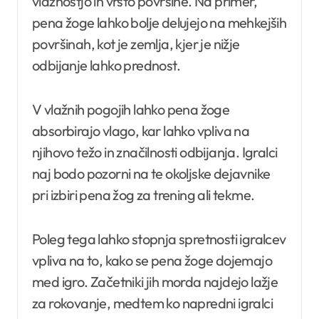
vlažnostjo in vrsto površine. Na primer,
pena žoge lahko bolje delujejo na mehkejših
površinah, kot je zemlja, kjer je nižje
odbijanje lahko prednost.
V vlažnih pogojih lahko pena žoge
absorbirajo vlago, kar lahko vpliva na
njihovo težo in značilnosti odbijanja. Igralci
naj bodo pozorni na te okoljske dejavnike
pri izbiri pena žog za trening ali tekme.
Poleg tega lahko stopnja spretnosti igralcev
vpliva na to, kako se pena žoge dojemajo
med igro. Začetniki jih morda najdejo lažje
za rokovanje, medtem ko napredni igralci