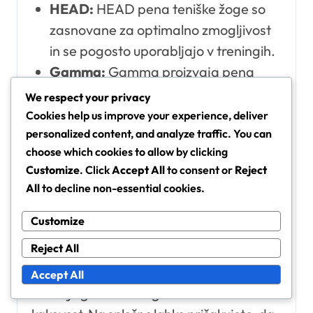
HEAD:
HEAD pena teniške žoge so
zasnovane za optimalno zmogljivost
in se pogosto uporabljajo v treningih.
Gamma:
Gamma proizvaja pena
žoge, ki so trpežne in zagotavljajo
We respect your privacy
odlično odbijanje, kar jih dela
Cookies help us improve your experience, deliver
priljubljene med trenerji.
personalized content, and analyze traffic. You can
choose which cookies to allow by clicking
Prince:
Prince ponuja pena žoge, ki
Customize
. Click
Accept All
to consent or
Reject
so lahke in enostavne za rokovanje,
All
to decline non-essential cookies.
idealne za mlajše igralce.
Customize
Cenovni razponi za kakovostne
pena teniške žoge
Reject All
Cena pena teniških žog se lahko znatno
Accept All
razlikuje glede na blagovno znamko in