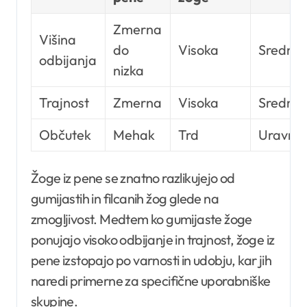
Zmerna
Višina
do
Visoka
Srednja
odbijanja
nizka
Trajnost
Zmerna
Visoka
Srednja
Občutek
Mehak
Trd
Uravno
Žoge iz pene se znatno razlikujejo od
gumijastih in filcanih žog glede na
zmogljivost. Medtem ko gumijaste žoge
ponujajo visoko odbijanje in trajnost, žoge iz
pene izstopajo po varnosti in udobju, kar jih
naredi primerne za specifične uporabniške
skupine.