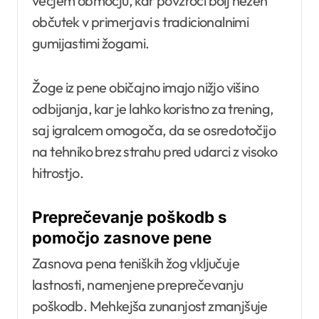
večjem območju, kar povzroči bolj nežen
občutek v primerjavi s tradicionalnimi
gumijastimi žogami.
Žoge iz pene običajno imajo nižjo višino
odbijanja, kar je lahko koristno za trening,
saj igralcem omogoča, da se osredotočijo
na tehniko brez strahu pred udarci z visoko
hitrostjo.
Preprečevanje poškodb s
pomočjo zasnove pene
Zasnova pena teniških žog vključuje
lastnosti, namenjene preprečevanju
poškodb. Mehkejša zunanjost zmanjšuje