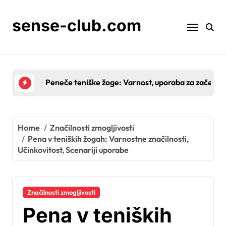
Skip
to
sense-club.com
content
Teniške žoge brez pritiska: Trajnost, igrivost, shra
Home
Značilnosti zmogljivosti
Pena v teniških žogah: Varnostne značilnosti,
Učinkovitost, Scenariji uporabe
Značilnosti zmogljivosti
Pena v teniških