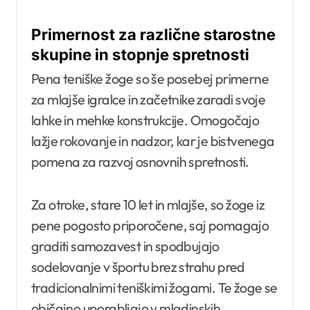
Primernost za različne starostne
skupine in stopnje spretnosti
Pena teniške žoge so še posebej primerne
za mlajše igralce in začetnike zaradi svoje
lahke in mehke konstrukcije. Omogočajo
lažje rokovanje in nadzor, kar je bistvenega
pomena za razvoj osnovnih spretnosti.
Za otroke, stare 10 let in mlajše, so žoge iz
pene pogosto priporočene, saj pomagajo
graditi samozavest in spodbujajo
sodelovanje v športu brez strahu pred
tradicionalnimi teniškimi žogami. Te žoge se
običajno uporabljajo v mladinskih